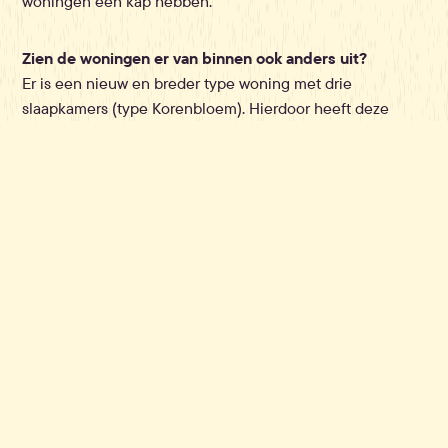
woningen een kap hebben.
Zien de woningen er van binnen ook anders uit?
Er is een nieuw en breder type woning met drie
slaapkamers (type Korenbloem). Hierdoor heeft deze
woning zowel voor als achter leefruimte en zit de keuken
in het midden. Hierdoor kijk je vanuit je binnen leefruimte
direct op het erf uit en vice versa. Je ervaart hierdoor
meer binding met je erf. De andere woningtypes zijn van
binnen bijna hetzelfde als op de eerste twee erven.
In fase twee komen er ook drie gemeenschappelijke
(groen)ruimtes en een buurthart. Wat is hiervan de
bedoeling?
Op deze plekken kun je de erfgenoten van andere erven
ontmoeten. Je kunt hier meer en andere activiteiten
ondernemen dan op je eigen erf. Wij leggen alvast de
basis aan voor een natuurlijke speeltuin, buurtakker en